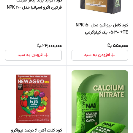
کود آکوارد برند ردفر شرکت
فرتین اگرو اسپانیا مدل NPK 20-
20-20 +TE وزن 25 کیلوگرم
کود کامل نیواگرو مدل NPK 15-
05-30 +TE یک کیلوگرمی
24,000,000
550,000
افزودن به سبد
افزودن به سبد
کود کلات آهن 6 درصد نیواگرو