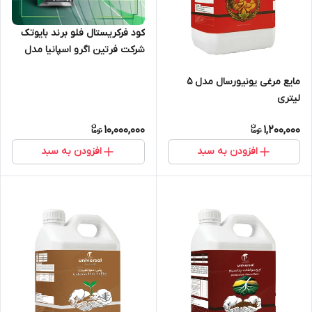
کود فرکریستال فلو برند بایوتک
شرکت فرتین اگرو اسپانیا مدل
NPK 202020 +TE وزن 10 کیلوگرم
مایع مرغی یونیورسال مدل 5
لیتری
10,000,000
1,200,000
افزودن به سبد
افزودن به سبد