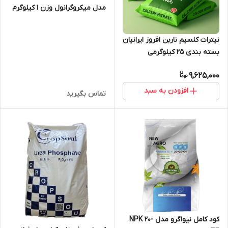
مدل میکروگرانول وزن 1 کیلوگرم
نیترات کلسیم ناربن افروز ایرانیان
بسته بندی 25 کیلوگرمی
(پودری،شکری،گرانوله)
9,625,000
افزودن به سبد
تماس بگیرید
کود کامل نیواگرو مدل NPK 20-