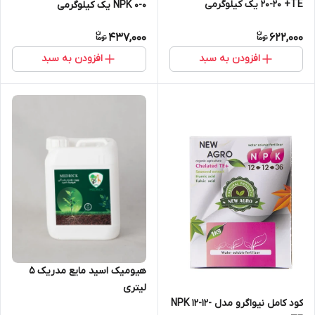
20-20 +TE یک کیلوگرمی
0-0 NPK یک کیلوگرمی
437,000
622,000
افزودن به سبد
افزودن به سبد
هیومیک اسید مایع مدریک 5
لیتری
کود کامل نیواگرو مدل NPK 12-12-