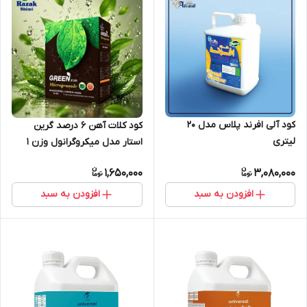
کود آلی افرند پلاس مدل 20
کود کلات آهن 6 درصد گرین
لیتری
استار مدل میکروگرانول وزن 1
کیلوگرم
1,650,000
3,080,000
افزودن به سبد
افزودن به سبد