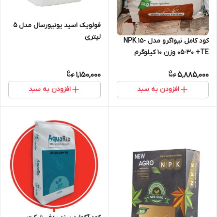
فولویک اسید یونیورسال مدل 5
لیتری
کود کامل نیواگرو مدل NPK 15-
05-30 +TE وزن 10 کیلوگرم
1,150,000
5,885,000
افزودن به سبد
افزودن به سبد