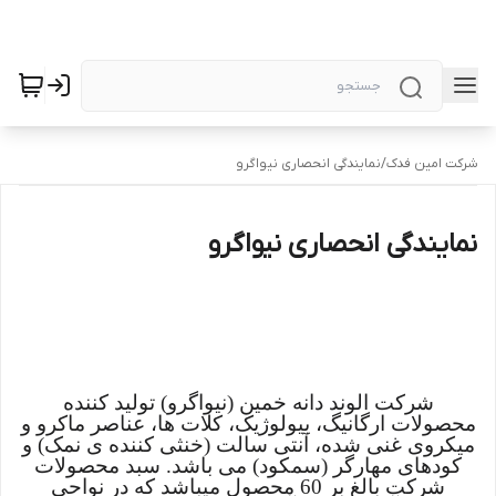
شرکت امین فدک
/
نمایندگی انحصاری نیواگرو
نمایندگی انحصاری نیواگرو
شرکت دانش بنیان نیواگرو
شرکت الوند دانه خمین (نیواگرو) تولید کننده
محصولات ارگانیگ، بیولوژیک، کلات ها، عناصر ماکرو و
میکروی غنی شده، آنتی سالت (خنثی کننده ی نمک) و
کودهای مهارگر (سم‏کود) می باشد. سبد محصولات
شرکت بالغ بر 60 محصول می‏باشد که در نواحی