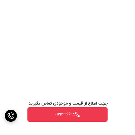
جهت اطلاع از قیمت و موجودی تماس بگیرید.
09193366118