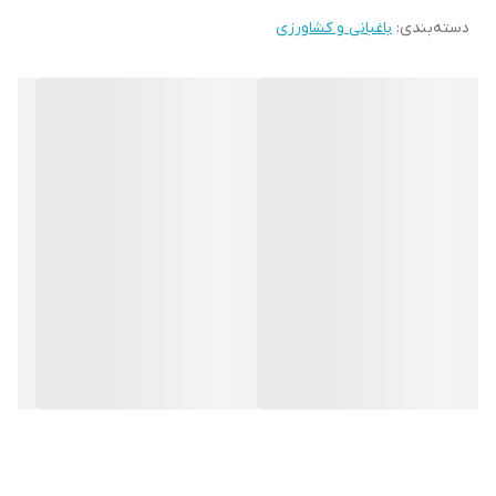
دسته‌بندی
:
باغبانی و کشاورزی
همچنین طی مرحله زایشی به دلیل رقابت اندام های زایشی با ریشه ها
برای جذب عناصر غذایی، فعالیت ریشه ها کاهش می یابد و در پی آن
جذب عناصر غذایی کم می شود. عناصر غذایی مورد نیاز در این مرحله یا
از ذخیره درخت که در فصل رشد قبل جمع آوری کرده است تامین می
شود یا از طریق تغذیه برگی قابل تزریق است. بنابراین بهترین زمان برای
بالا بردن ذخیره غذایی درخت مرحله بعد از برداشت است که قسمت اعظم
عناصر غذایی جذب شده از ریشه و محلول پاشی در جوانه ها و شاخه ها
ذخیره میگردد.