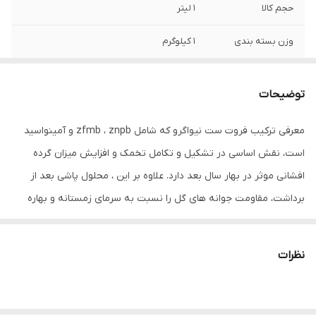
حجم کالا
1 لیتر
وزن بسته بندی
1 کیلوگرم
ویژگی‌های خاک و
تهیه شده از مواد ارگانیک
کود
توضیحات
معرفی ترکیب فروت ست نیواگرو که شامل zfmb ، znpb و آمینواسید
است، نقش اساسی در تشکیل و تکامل تخمک و افزایش میزان گرده
افشانی موثر در بهار سال بعد دارد. علاوه بر این ، محلول پاشی بعد از
برداشت، مقاومت جوانه های گل را نسبت به سرمای زمستانه و بهاره
افزایش داده و در تغذیه اول فصل و رشد درخت موثر است. زیرا در
ابتدای ی فصل، بخش هوایی درخت شامل جوانه های زایشی (گل)
نظرات
ورویشی (برگ) فعالیت خود را با رشد سریع آغاز می کنند این در حالی
است که ریشه های فعال هنوز به اندازه کافی شروع به رشد و نمو و
جذب عناصر غذایی از خاک نکرده اند که نیاز هوایی درخت را بر طرف کنند.