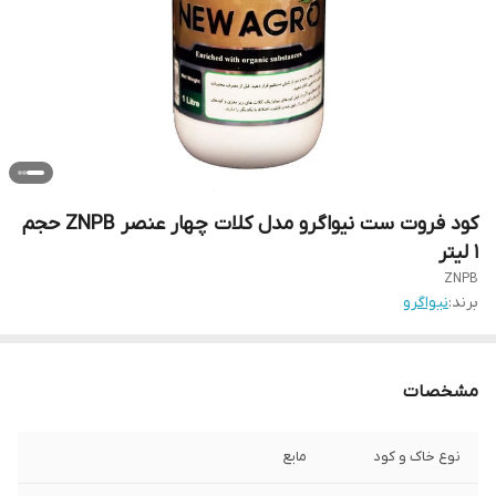
کود فروت ست نیواگرو مدل کلات چهار عنصر ZNPB حجم
1 لیتر
ZNPB
برند:
نیواگرو
مشخصات
نوع خاک و کود
مایع